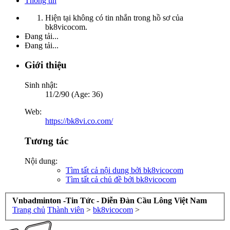
Thông tin
Hiện tại không có tin nhắn trong hồ sơ của
bk8vicocom.
Đang tải...
Đang tải...
Giới thiệu
Sinh nhật:
11/2/90 (Age: 36)
Web:
https://bk8vi.co.com/
Tương tác
Nội dung:
Tìm tất cả nội dung bởi bk8vicocom
Tìm tất cả chủ đề bởi bk8vicocom
Vnbadminton -Tin Tức - Diễn Đàn Cầu Lông Việt Nam
Trang chủ
Thành viên
>
bk8vicocom
>