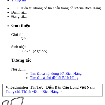
Thông tin
Hiện tại không có tin nhắn trong hồ sơ của Bích Hằng.
Đang tải...
Đang tải...
Giới thiệu
Giới tính:
Nữ
Sinh nhật:
30/5/71 (Age: 55)
Tương tác
Nội dung:
Tìm tất cả nội dung bởi Bích Hằng
Tìm tất cả chủ đề bởi Bích Hằng
Vnbadminton -Tin Tức - Diễn Đàn Cầu Lông Việt Nam
Trang chủ
Thành viên
>
Bích Hằng
>