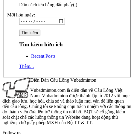
Dãn cách tên bằng dấu phẩy(,).
Mới hơn ngày:
Tìm kiếm hữu ích
Recent Posts
Thêm...
Diễn Đàn Cầu Lông Vnbadminton
Vnbadminton.com là diễn đàn về Cầu Lông Việt
Nam. Vnbadminton được thành lập từ 2012 với mục
đích giao lưu, học hỏi, chia sẻ và thảo luận mọi vấn đề liên quan
đến cầu lông. Chúng tôi sẽ không chịu trách nhiệm với các thông tin
do thành viên đưa lên trừ thông tin nội bộ. BQT sẽ cố gắng kiểm
soát chặt chẽ các luồng thông tin Website đang hoạt động thử
nghiệm, chờ giấy phép MXH của Bộ TT & TT.
Follow us