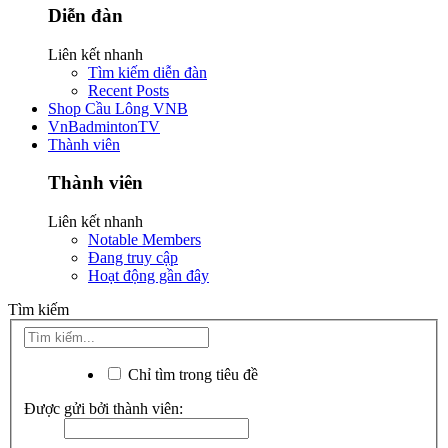
Diễn đàn
Liên kết nhanh
Tìm kiếm diễn đàn
Recent Posts
Shop Cầu Lông VNB
VnBadmintonTV
Thành viên
Thành viên
Liên kết nhanh
Notable Members
Đang truy cập
Hoạt động gần đây
Tìm kiếm
Chỉ tìm trong tiêu đề
Được gửi bởi thành viên: