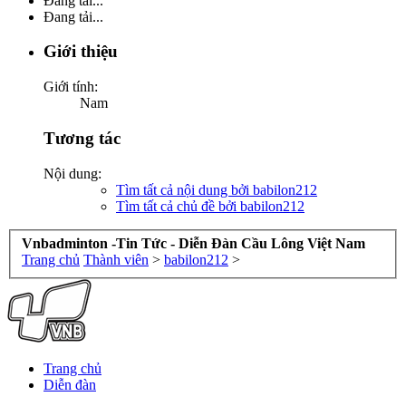
Đang tải...
Đang tải...
Giới thiệu
Giới tính:
Nam
Tương tác
Nội dung:
Tìm tất cả nội dung bởi babilon212
Tìm tất cả chủ đề bởi babilon212
Vnbadminton -Tin Tức - Diễn Đàn Cầu Lông Việt Nam
Trang chủ
Thành viên
>
babilon212
>
Trang chủ
Diễn đàn