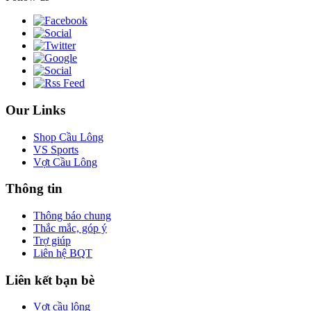
Our Links
Shop Cầu Lông
VS Sports
Vợt Cầu Lông
Thông tin
Thông báo chung
Thắc mắc, góp ý
Trợ giúp
Liên hệ BQT
Liên kết bạn bè
Vợt cầu lông