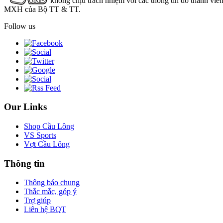
không chịu trách nhiệm với các thông tin do thành viê
MXH của Bộ TT & TT.
Follow us
Our Links
Shop Cầu Lông
VS Sports
Vợt Cầu Lông
Thông tin
Thông báo chung
Thắc mắc, góp ý
Trợ giúp
Liên hệ BQT