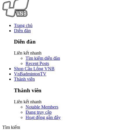
Trang chủ
Diễn đàn
Diễn đàn
Liên kết nhanh
Tìm kiếm diễn đàn
Recent Posts
Shop Cầu Lông VNB
VnBadmintonTV
Thành viên
Thành viên
Liên kết nhanh
Notable Members
Đang truy cập
Hoạt động gần đây
Tìm kiếm