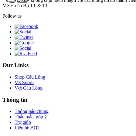
không chịu trách nhiệm với các thông tin do thành viê
MXH của Bộ TT & TT.
Follow us
Our Links
Shop Cầu Lông
VS Sports
Vợt Cầu Lông
Thông tin
Thông báo chung
Thắc mắc, góp ý
Trợ giúp
Liên hệ BQT