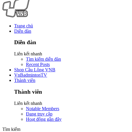
Trang chủ
Diễn đàn
Diễn đàn
Liên kết nhanh
Tìm kiếm diễn đàn
Recent Posts
Shop Cầu Lông VNB
VnBadmintonTV
Thành viên
Thành viên
Liên kết nhanh
Notable Members
Đang truy cập
Hoạt động gần đây
Tìm kiếm