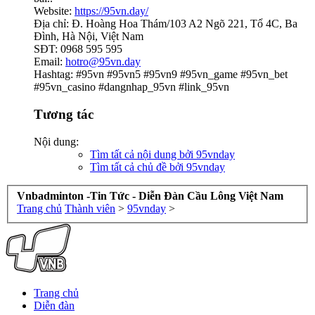
Website:
https://95vn.day/
Địa chỉ: Đ. Hoàng Hoa Thám/103 A2 Ngõ 221, Tổ 4C, Ba
Đình, Hà Nội, Việt Nam
SĐT: 0968 595 595
Email:
hotro@95vn.day
Hashtag: #95vn #95vn5 #95vn9 #95vn_game #95vn_bet
#95vn_casino #dangnhap_95vn #link_95vn
Tương tác
Nội dung:
Tìm tất cả nội dung bởi 95vnday
Tìm tất cả chủ đề bởi 95vnday
Vnbadminton -Tin Tức - Diễn Đàn Cầu Lông Việt Nam
Trang chủ
Thành viên
>
95vnday
>
Trang chủ
Diễn đàn