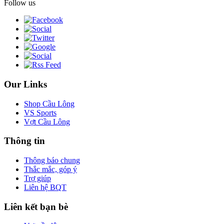
Follow us
Our Links
Shop Cầu Lông
VS Sports
Vợt Cầu Lông
Thông tin
Thông báo chung
Thắc mắc, góp ý
Trợ giúp
Liên hệ BQT
Liên kết bạn bè