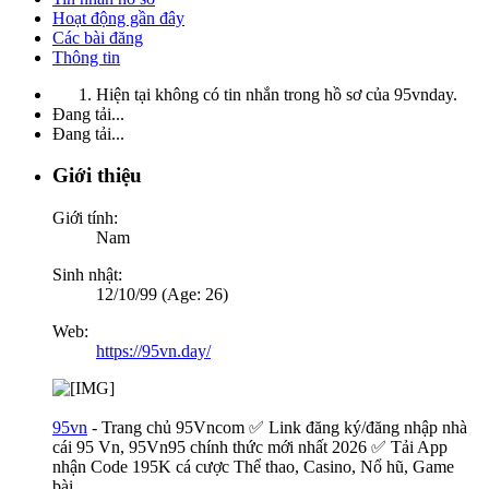
Hoạt động gần đây
Các bài đăng
Thông tin
Hiện tại không có tin nhắn trong hồ sơ của 95vnday.
Đang tải...
Đang tải...
Giới thiệu
Giới tính:
Nam
Sinh nhật:
12/10/99 (Age: 26)
Web:
https://95vn.day/
95vn
- Trang chủ 95Vncom ✅ Link đăng ký/đăng nhập nhà
cái 95 Vn, 95Vn95 chính thức mới nhất 2026 ✅ Tải App
nhận Code 195K cá cược Thể thao, Casino, Nổ hũ, Game
bài..