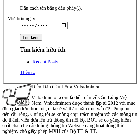
Dãn cách tên bằng dấu phẩy(,).
Mới hơn ngày:
Tìm kiếm hữu ích
Recent Posts
Thêm...
Diễn Đàn Cầu Lông Vnbadminton
Vnbadminton.com là diễn đàn về Cầu Lông Việt
Nam. Vnbadminton được thành lập từ 2012 với mục
đích giao lưu, học hỏi, chia sẻ và thảo luận mọi vấn đề liên quan
đến cầu lông. Chúng tôi sẽ không chịu trách nhiệm với các thông tin
do thành viên đưa lên trừ thông tin nội bộ. BQT sẽ cố gắng kiểm
soát chặt chẽ các luồng thông tin Website đang hoạt động thử
nghiệm, chờ giấy phép MXH của Bộ TT & TT.