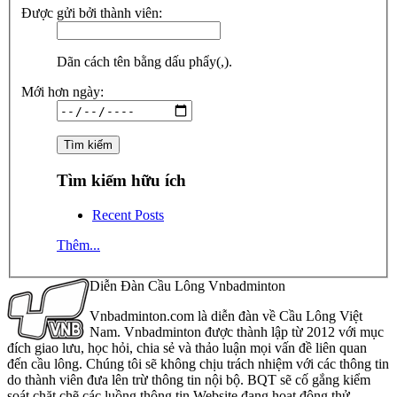
Được gửi bởi thành viên:
Dãn cách tên bằng dấu phẩy(,).
Mới hơn ngày:
Tìm kiếm hữu ích
Recent Posts
Thêm...
Diễn Đàn Cầu Lông Vnbadminton
Vnbadminton.com là diễn đàn về Cầu Lông Việt
Nam. Vnbadminton được thành lập từ 2012 với mục
đích giao lưu, học hỏi, chia sẻ và thảo luận mọi vấn đề liên quan
đến cầu lông. Chúng tôi sẽ không chịu trách nhiệm với các thông tin
do thành viên đưa lên trừ thông tin nội bộ. BQT sẽ cố gắng kiểm
soát chặt chẽ các luồng thông tin Website đang hoạt động thử