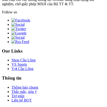
nghiệm, chờ giấy phép MXH của Bộ TT & TT.
Follow us
Our Links
Shop Cầu Lông
VS Sports
Vợt Cầu Lông
Thông tin
Thông báo chung
Thắc mắc, góp ý
Trợ giúp
Liên hệ BQT