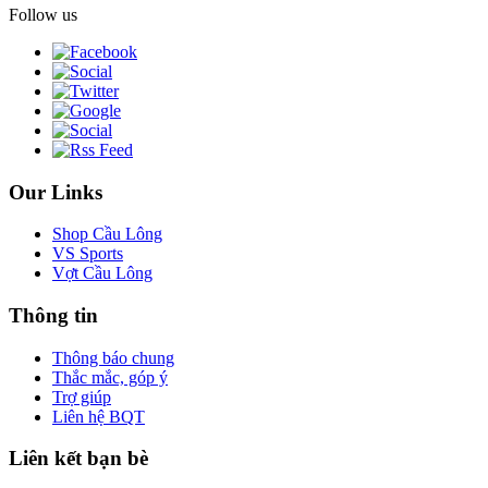
Follow us
Our Links
Shop Cầu Lông
VS Sports
Vợt Cầu Lông
Thông tin
Thông báo chung
Thắc mắc, góp ý
Trợ giúp
Liên hệ BQT
Liên kết bạn bè