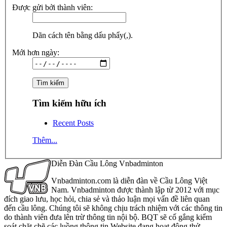
Được gửi bởi thành viên:
Dãn cách tên bằng dấu phẩy(,).
Mới hơn ngày:
Tìm kiếm hữu ích
Recent Posts
Thêm...
Diễn Đàn Cầu Lông Vnbadminton
Vnbadminton.com là diễn đàn về Cầu Lông Việt
Nam. Vnbadminton được thành lập từ 2012 với mục
đích giao lưu, học hỏi, chia sẻ và thảo luận mọi vấn đề liên quan
đến cầu lông. Chúng tôi sẽ không chịu trách nhiệm với các thông tin
do thành viên đưa lên trừ thông tin nội bộ. BQT sẽ cố gắng kiểm
soát chặt chẽ các luồng thông tin Website đang hoạt động thử