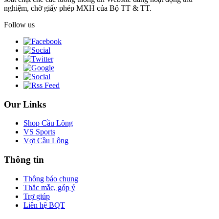
nghiệm, chờ giấy phép MXH của Bộ TT & TT.
Follow us
Our Links
Shop Cầu Lông
VS Sports
Vợt Cầu Lông
Thông tin
Thông báo chung
Thắc mắc, góp ý
Trợ giúp
Liên hệ BQT