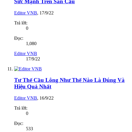
Sức Mạnh Trên Sân Cầu
Editor VNB
,
17/9/22
Trả lời:
0
Đọc:
1,080
Editor VNB
17/9/22
Tư Thế Cầu Lông Như Thế Nào Là Đúng Và
Hiệu Quả Nhất
Editor VNB
,
16/9/22
Trả lời:
0
Đọc:
533