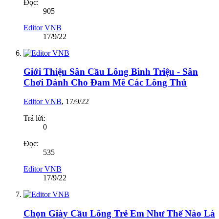
Đọc:
905
Editor VNB
17/9/22
Giới Thiệu Sân Cầu Lông Bình Triệu - Sân
Chơi Dành Cho Đam Mê Các Lông Thủ
Editor VNB
,
17/9/22
Trả lời:
0
Đọc:
535
Editor VNB
17/9/22
Chọn Giày Cầu Lông Trẻ Em Như Thế Nào Là