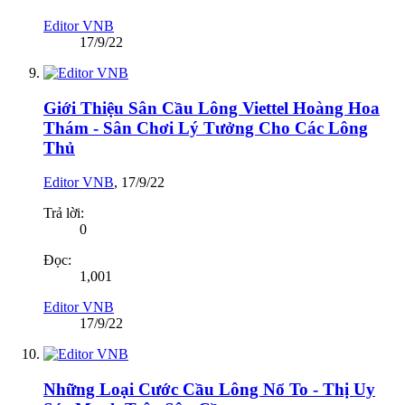
Editor VNB
17/9/22
Giới Thiệu Sân Cầu Lông Viettel Hoàng Hoa
Thám - Sân Chơi Lý Tưởng Cho Các Lông
Thủ
Editor VNB
,
17/9/22
Trả lời:
0
Đọc:
1,001
Editor VNB
17/9/22
Những Loại Cước Cầu Lông Nổ To - Thị Uy