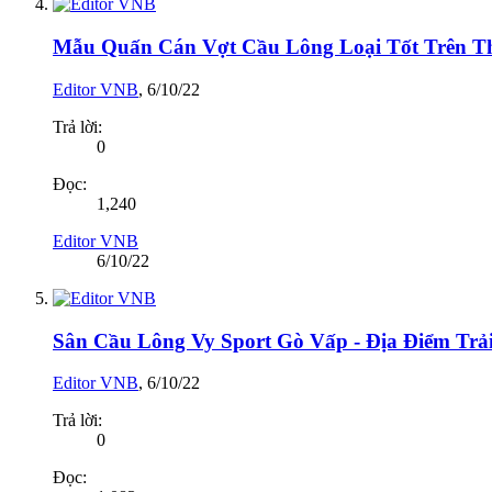
Mẫu Quấn Cán Vợt Cầu Lông Loại Tốt Trên T
Editor VNB
,
6/10/22
Trả lời:
0
Đọc:
1,240
Editor VNB
6/10/22
Sân Cầu Lông Vy Sport Gò Vấp - Địa Điểm Trả
Editor VNB
,
6/10/22
Trả lời:
0
Đọc: