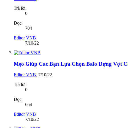
Trả lời:
0
Đọc:
704
Editor VNB
7/10/22
Mẹo Giúp Các Bạn Lựa Chọn Balo Đựng Vợt C
Editor VNB
,
7/10/22
Trả lời:
0
Đọc:
664
Editor VNB
7/10/22