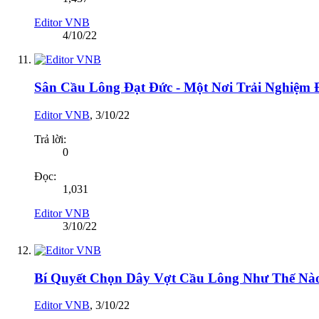
Editor VNB
4/10/22
Sân Cầu Lông Đạt Đức - Một Nơi Trải Nghiệm
Editor VNB
,
3/10/22
Trả lời:
0
Đọc:
1,031
Editor VNB
3/10/22
Bí Quyết Chọn Dây Vợt Cầu Lông Như Thế Nà
Editor VNB
,
3/10/22