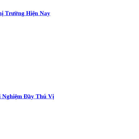
hị Trường Hiện Nay
i Nghiệm Đầy Thú Vị