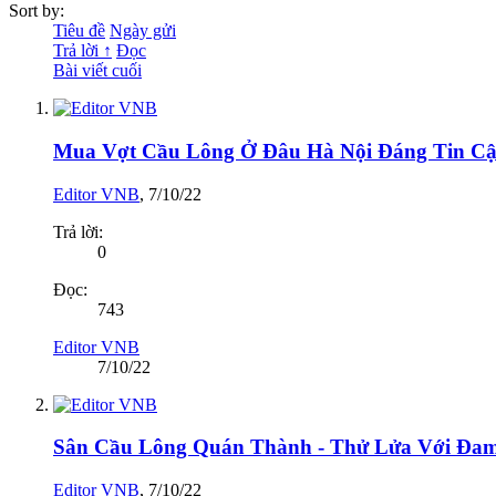
Sort by:
Tiêu đề
Ngày gửi
Trả lời ↑
Đọc
Bài viết cuối
Mua Vợt Cầu Lông Ở Đâu Hà Nội Đáng Tin C
Editor VNB
,
7/10/22
Trả lời:
0
Đọc:
743
Editor VNB
7/10/22
Sân Cầu Lông Quán Thành - Thử Lửa Với Đa
Editor VNB
,
7/10/22