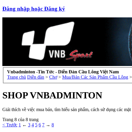
Đăng nhập hoặc Đăng ký
Vnbadminton -Tin Tức - Diễn Đàn Cầu Lông Việt Nam
Trang chủ
Diễn đàn
>
Chợ
>
Mua/Bán Các Sản Phẩm Cầu Lông
>
SHOP VNBADMINTON
Giải thích về việc mua bán, tìm hiểu sản phẩm, cách sử dụng các mặ
Trang 8 của 8 trang
< Trước
1
←
3
4
5
6
7
→
8