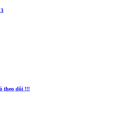
13
 theo dõi !!!