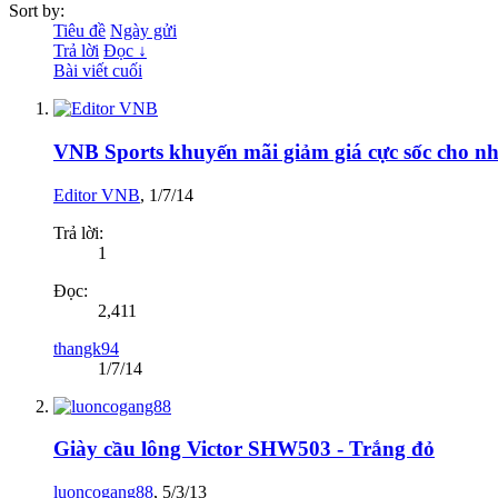
Sort by:
Tiêu đề
Ngày gửi
Trả lời
Đọc ↓
Bài viết cuối
VNB Sports khuyến mãi giảm giá cực sốc cho nh
Editor VNB
,
1/7/14
Trả lời:
1
Đọc:
2,411
thangk94
1/7/14
Giày cầu lông Victor SHW503 - Trắng đỏ
luoncogang88
,
5/3/13