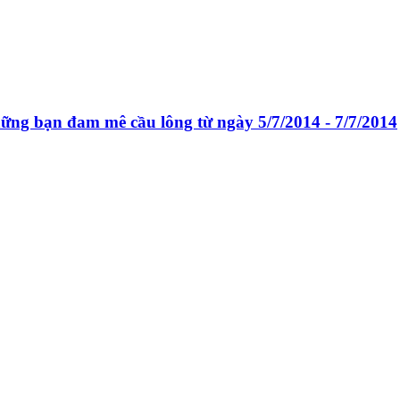
ững bạn đam mê cầu lông từ ngày 5/7/2014 - 7/7/2014