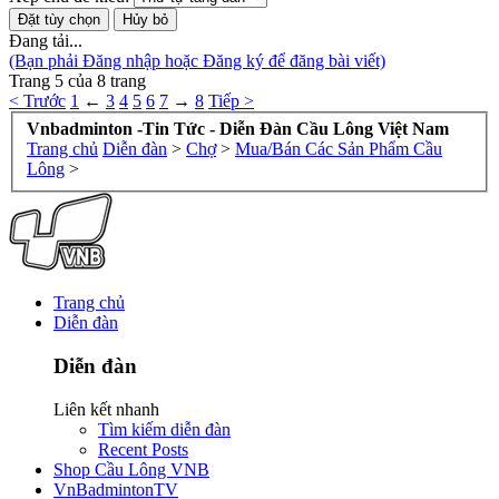
Đang tải...
(Bạn phải Đăng nhập hoặc Đăng ký để đăng bài viết)
Trang 5 của 8 trang
< Trước
1
←
3
4
5
6
7
→
8
Tiếp >
Vnbadminton -Tin Tức - Diễn Đàn Cầu Lông Việt Nam
Trang chủ
Diễn đàn
>
Chợ
>
Mua/Bán Các Sản Phẩm Cầu
Lông
>
Trang chủ
Diễn đàn
Diễn đàn
Liên kết nhanh
Tìm kiếm diễn đàn
Recent Posts
Shop Cầu Lông VNB
VnBadmintonTV