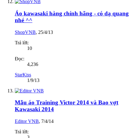
Áo kawasaki hàng chính hãng - có dạ quang
nhé ^^
ShopVNB
,
25/4/13
Trả lời:
10
Đọc:
4,236
StarKiss
1/9/13
Mẫu áo Training Victor 2014 và Bao vợt
Kawasaki 2014
Editor VNB
,
7/4/14
Trả lời:
3