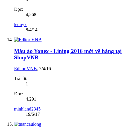
Đọc:
4,268
leduy7
8/4/14
Mẫu áo Yonex - Lining 2016 mới về hàng tại
ShopVNB
Editor VNB
,
7/4/16
Trả lời:
1
Đọc:
4,291
minhland2345
19/6/17