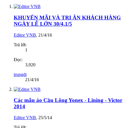
KHUYẾN MÃI VÀ TRI ÂN KHÁCH HÀNG
NGÀY LỄ LỚN 30/4,1/5
Editor VNB
,
21/4/16
Trả lời:
1
Đọc:
3,920
trungdt
21/4/16
Các mẫu áo Cầu Lông Yonex - Lining - Victor
2014
Editor VNB
,
25/5/14
Trả lời: