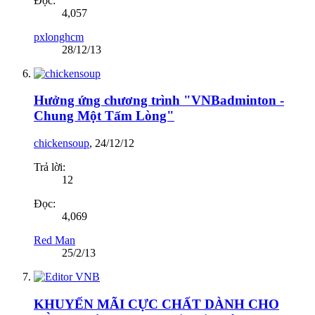
Đọc:
4,057
pxlonghcm
28/12/13
Hưởng ứng chương trình "VNBadminton -
Chung Một Tấm Lòng"
chickensoup
,
24/12/12
Trả lời:
12
Đọc:
4,069
Red Man
25/2/13
KHUYẾN MÃI CỰC CHẤT DÀNH CHO