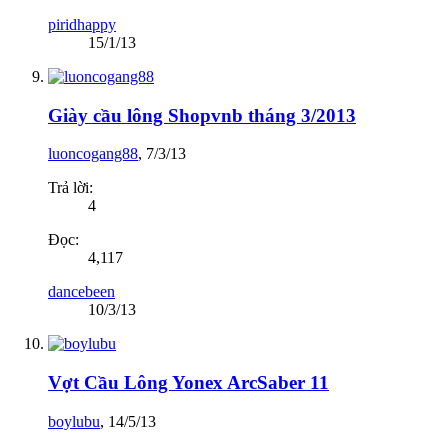
piridhappy
15/1/13
Giày cầu lông Shopvnb tháng 3/2013
luoncogang88
,
7/3/13
Trả lời:
4
Đọc:
4,117
dancebeen
10/3/13
Vợt Cầu Lông Yonex ArcSaber 11
boylubu
,
14/5/13