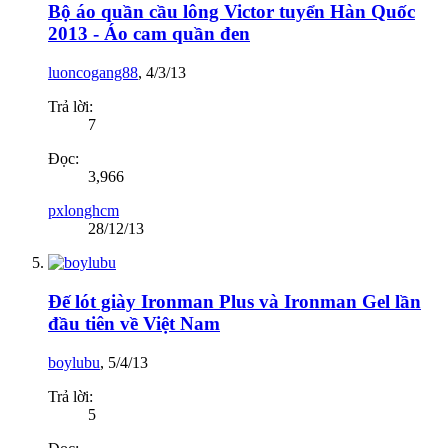
Bộ áo quần cầu lông Victor tuyển Hàn Quốc
2013 - Áo cam quần đen
luoncogang88
,
4/3/13
Trả lời:
7
Đọc:
3,966
pxlonghcm
28/12/13
Đế lót giày Ironman Plus và Ironman Gel lần
đầu tiên về Việt Nam
boylubu
,
5/4/13
Trả lời:
5