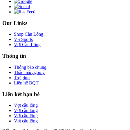
Our Links
Shop Cầu Lông
VS Sports
Vợt Cầu Lông
Thông tin
Thông báo chung
Thắc mắc, góp ý
Trợ giúp
Liên hệ BQT
Liên kết bạn bè
Vợt cầu lông
Vợt cầu lông
Vợt cầu lông
Vợt cầu lông