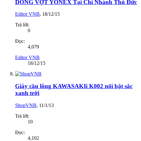
DÒNG VỢT YONEX Tại Chi Nhánh Thủ Đức
Editor VNB
,
18/12/15
Trả lời:
0
Đọc:
4,079
Editor VNB
18/12/15
Giày cầu lông KAWASAKIi K002 nổi bật sắc
xanh trời
ShopVNB
,
11/1/13
Trả lời:
10
Đọc:
4,102