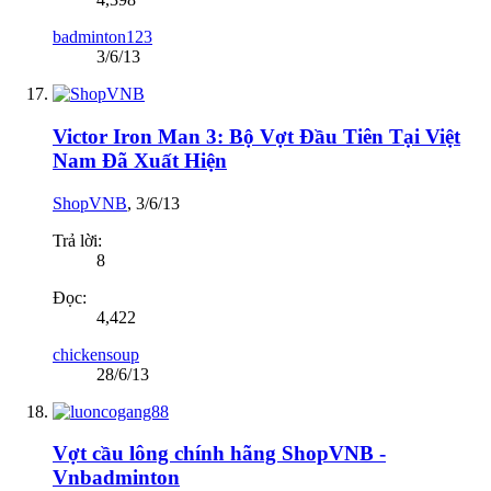
badminton123
3/6/13
Victor Iron Man 3: Bộ Vợt Đầu Tiên Tại Việt
Nam Đã Xuất Hiện
ShopVNB
,
3/6/13
Trả lời:
8
Đọc:
4,422
chickensoup
28/6/13
Vợt cầu lông chính hãng ShopVNB -
Vnbadminton