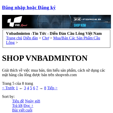
Đăng nhập hoặc Đăng ký
Vnbadminton -Tin Tức - Diễn Đàn Cầu Lông Việt Nam
Trang chủ
Diễn đàn
>
Chợ
>
Mua/Bán Các Sản Phẩm Cầu
Lông
>
SHOP VNBADMINTON
Giải thích về việc mua bán, tìm hiểu sản phẩm, cách sử dụng các
mặt hàng cầu lông được bán trên shopvnb.com
Trang 5 của 8 trang
< Trước
1
←
3
4
5
6
7
→
8
Tiếp >
Sort by:
Tiêu đề
Ngày gửi
Trả lời
Đọc ↑
Bài viết cuối