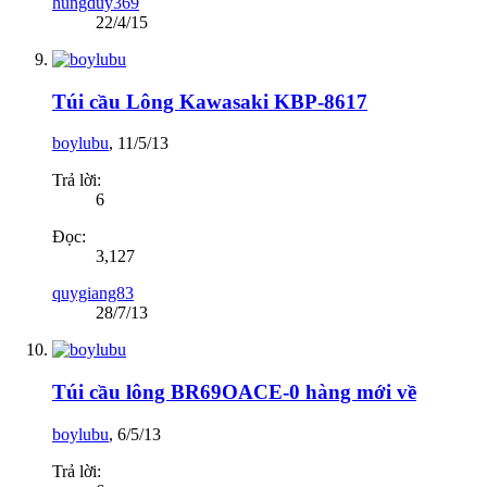
hungduy369
22/4/15
Túi cầu Lông Kawasaki KBP-8617
boylubu
,
11/5/13
Trả lời:
6
Đọc:
3,127
quygiang83
28/7/13
Túi cầu lông BR69OACE-0 hàng mới về
boylubu
,
6/5/13
Trả lời: