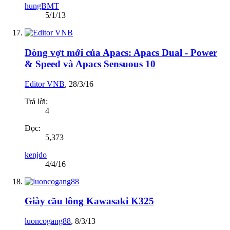
hungBMT
5/1/13
Dòng vợt mới của Apacs: Apacs Dual - Power
& Speed và Apacs Sensuous 10
Editor VNB
,
28/3/16
Trả lời:
4
Đọc:
5,373
kenjdo
4/4/16
Giày cầu lông Kawasaki K325
luoncogang88
,
8/3/13