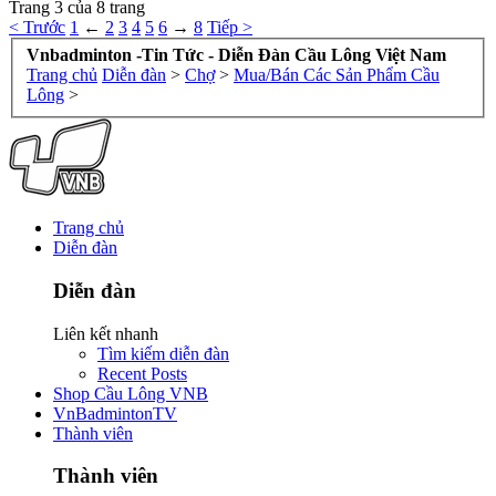
Trang 3 của 8 trang
< Trước
1
←
2
3
4
5
6
→
8
Tiếp >
Vnbadminton -Tin Tức - Diễn Đàn Cầu Lông Việt Nam
Trang chủ
Diễn đàn
>
Chợ
>
Mua/Bán Các Sản Phẩm Cầu
Lông
>
Trang chủ
Diễn đàn
Diễn đàn
Liên kết nhanh
Tìm kiếm diễn đàn
Recent Posts
Shop Cầu Lông VNB
VnBadmintonTV
Thành viên
Thành viên