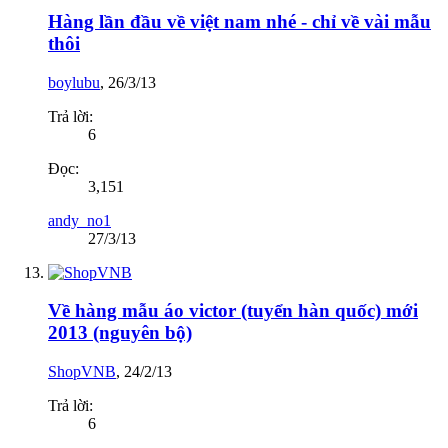
Hàng lần đầu về việt nam nhé - chỉ về vài mẫu
thôi
boylubu
,
26/3/13
Trả lời:
6
Đọc:
3,151
andy_no1
27/3/13
Về hàng mẫu áo victor (tuyển hàn quốc) mới
2013 (nguyên bộ)
ShopVNB
,
24/2/13
Trả lời:
6