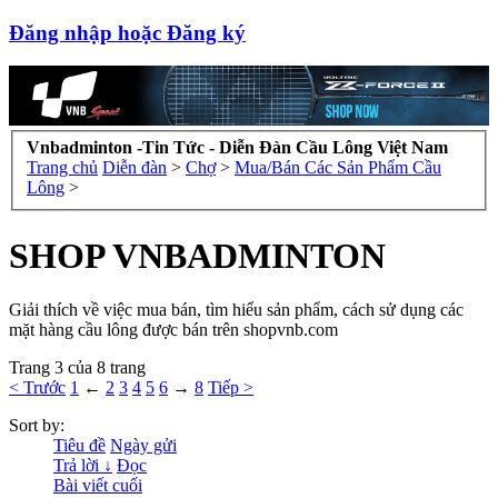
Đăng nhập hoặc Đăng ký
Vnbadminton -Tin Tức - Diễn Đàn Cầu Lông Việt Nam
Trang chủ
Diễn đàn
>
Chợ
>
Mua/Bán Các Sản Phẩm Cầu
Lông
>
SHOP VNBADMINTON
Giải thích về việc mua bán, tìm hiểu sản phẩm, cách sử dụng các
mặt hàng cầu lông được bán trên shopvnb.com
Trang 3 của 8 trang
< Trước
1
←
2
3
4
5
6
→
8
Tiếp >
Sort by:
Tiêu đề
Ngày gửi
Trả lời ↓
Đọc
Bài viết cuối