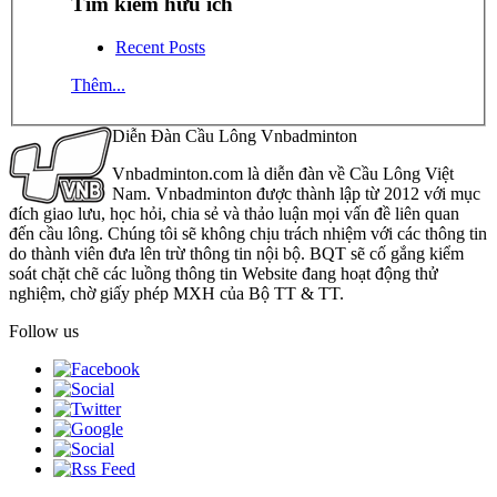
Tìm kiếm hữu ích
Recent Posts
Thêm...
Diễn Đàn Cầu Lông Vnbadminton
Vnbadminton.com là diễn đàn về Cầu Lông Việt
Nam. Vnbadminton được thành lập từ 2012 với mục
đích giao lưu, học hỏi, chia sẻ và thảo luận mọi vấn đề liên quan
đến cầu lông. Chúng tôi sẽ không chịu trách nhiệm với các thông tin
do thành viên đưa lên trừ thông tin nội bộ. BQT sẽ cố gắng kiểm
soát chặt chẽ các luồng thông tin Website đang hoạt động thử
nghiệm, chờ giấy phép MXH của Bộ TT & TT.
Follow us