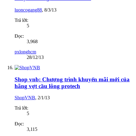
luoncogang88
,
8/3/13
Trả lời:
5
Đọc:
3,968
pxlonghcm
28/12/13
Shop vnb: Chương trình khuyến mãi mới của
hãng vợt cầu lông protech
ShopVNB
,
2/1/13
Trả lời:
5
Đọc:
3,115