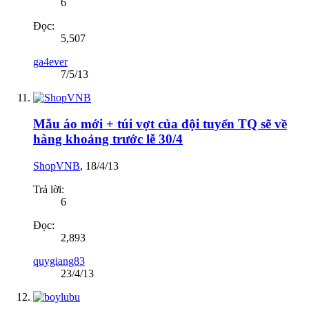
6
Đọc:
5,507
ga4ever
7/5/13
Mẫu áo mới + túi vợt của đội tuyển TQ sẽ về
hàng khoảng trước lễ 30/4
ShopVNB
,
18/4/13
Trả lời:
6
Đọc:
2,893
quygiang83
23/4/13