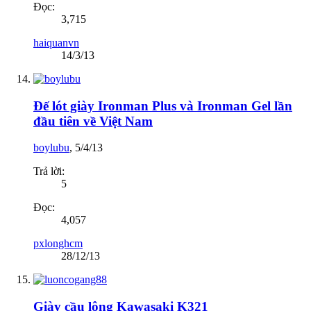
Đọc:
3,715
haiquanvn
14/3/13
Đế lót giày Ironman Plus và Ironman Gel lần
đầu tiên về Việt Nam
boylubu
,
5/4/13
Trả lời:
5
Đọc:
4,057
pxlonghcm
28/12/13
Giày cầu lông Kawasaki K321