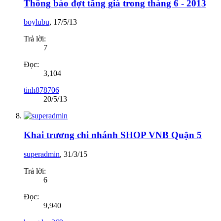
Thông báo đợt tăng giá trong tháng 6 - 2013
boylubu
,
17/5/13
Trả lời:
7
Đọc:
3,104
tinh878706
20/5/13
Khai trương chi nhánh SHOP VNB Quận 5
superadmin
,
31/3/15
Trả lời:
6
Đọc:
9,940