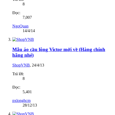
8
Đọc:
7,007
NgoQuan
14/4/14
Mẫu áo cầu lông Victor mới về (Hàng chính
hãng nhé)
ShopVNB
,
24/4/13
Trả lời:
8
Đọc:
5,401
pxlonghcm
28/12/13