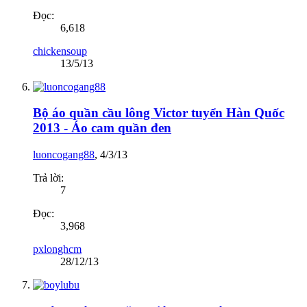
Đọc:
6,618
chickensoup
13/5/13
Bộ áo quần cầu lông Victor tuyển Hàn Quốc
2013 - Áo cam quần đen
luoncogang88
,
4/3/13
Trả lời:
7
Đọc:
3,968
pxlonghcm
28/12/13