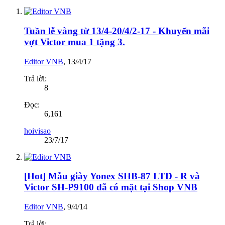
Tuần lễ vàng từ 13/4-20/4/2-17 - Khuyến mãi
vợt Victor mua 1 tặng 3.
Editor VNB
,
13/4/17
Trả lời:
8
Đọc:
6,161
hoivisao
23/7/17
[Hot] Mẫu giày Yonex SHB-87 LTD - R và
Victor SH-P9100 đã có mặt tại Shop VNB
Editor VNB
,
9/4/14
Trả lời: