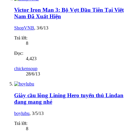
Victor Iron Man 3: Bộ Vợt Đầu Tiên Tại Việt
Nam Đã Xuất Hiện
ShopVNB
,
3/6/13
Trả lời:
8
Đọc:
4,423
chickensoup
28/6/13
Giày cầu lông Lining Hero tuyển thủ Lindan
đang mang nhé
boylubu
,
3/5/13
Trả lời:
8