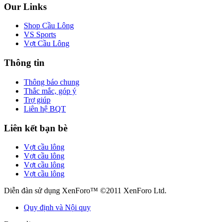
Our Links
Shop Cầu Lông
VS Sports
Vợt Cầu Lông
Thông tin
Thông báo chung
Thắc mắc, góp ý
Trợ giúp
Liên hệ BQT
Liên kết bạn bè
Vợt cầu lông
Vợt cầu lông
Vợt cầu lông
Vợt cầu lông
Diễn đàn sử dụng XenForo™ ©2011 XenForo Ltd.
Quy định và Nội quy