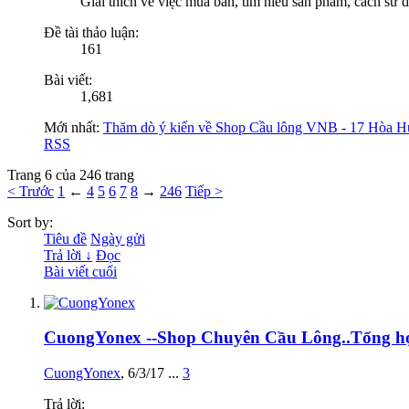
Giải thích về việc mua bán, tìm hiểu sản phẩm, cách sử
Đề tài thảo luận:
161
Bài viết:
1,681
Mới nhất:
Thăm dò ý kiến về Shop Cầu lông VNB - 17 Hòa H
RSS
Trang 6 của 246 trang
< Trước
1
←
4
5
6
7
8
→
246
Tiếp >
Sort by:
Tiêu đề
Ngày gửi
Trả lời ↓
Đọc
Bài viết cuối
CuongYonex --Shop Chuyên Cầu Lông..Tổng hợp t
CuongYonex
,
6/3/17
...
3
Trả lời: