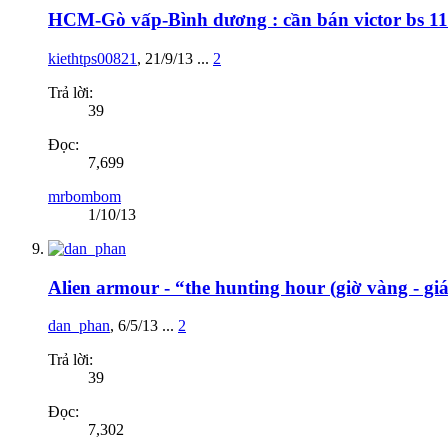
HCM-Gò vấp-Bình dương : cần bán victor bs 11 
kiethtps00821
,
21/9/13
...
2
Trả lời:
39
Đọc:
7,699
mrbombom
1/10/13
Alien armour - “the hunting hour (giờ vàng - gi
dan_phan
,
6/5/13
...
2
Trả lời:
39
Đọc:
7,302