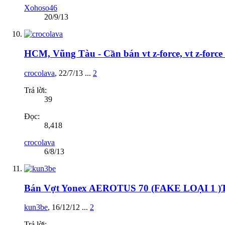
Xohoso46
20/9/13
HCM, Vũng Tàu - Cần bán vt z-force, vt z-force 
crocolava
,
22/7/13
...
2
Trả lời:
39
Đọc:
8,418
crocolava
6/8/13
Bán Vợt Yonex AEROTUS 70 (FAKE LOẠI 1
kun3be
,
16/12/12
...
2
Trả lời: