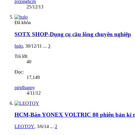
pxlonghcm
25/12/13
Đã khóa
SOTX SHOP-Dụng cụ cầu lông chuyên nghiệp
hulo
,
30/12/11
...
3
Trả lời:
40
Đọc:
17,149
piridhappy
4/11/12
HCM-Bán YONEX VOLTRIC 80 phiên bản kỉ ni
LEOTOY
,
3/6/14
...
2