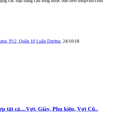
 dụng các mặt hàng cầu lông được bán trên shopvnb.com
ưng, P12, Quận 10
Luân Dương
,
24/10/18
ất cả....Vợt, Giày, Phụ kiện, Vợt Cũ..