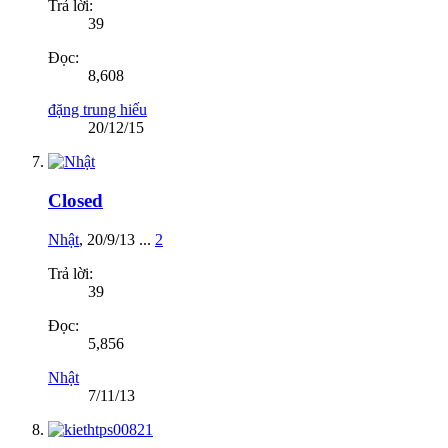
Trả lời:
39
Đọc:
8,608
đặng trung hiếu
20/12/15
Closed
Nhật
,
20/9/13
...
2
Trả lời:
39
Đọc:
5,856
Nhật
7/11/13