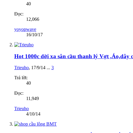
40
Đọc:
12,066
yoyopwave
16/10/17
Hot 1000c dời xa sân cầu thanh lý Vợt ,Áo,dây 
Trieuho
,
17/9/14
...
3
Trả lời:
40
Đọc:
11,949
Trieuho
4/10/14