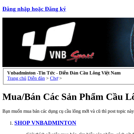
Đăng nhập hoặc Đăng ký
Vnbadminton -Tin Tức - Diễn Đàn Cầu Lông Việt Nam
Trang chủ
Diễn đàn
>
Chợ
>
Mua/Bán Các Sản Phẩm Cầu L
Bạn muốn mua bán các dụng cụ cầu lông mới và cũ thì post topic này 
SHOP VNBADMINTON