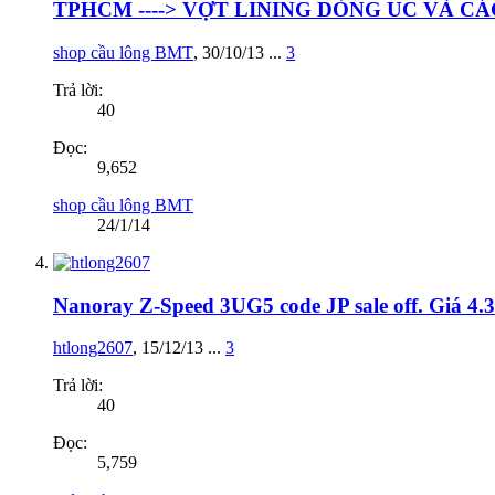
TPHCM ----> VỢT LINING DÒNG UC VÀ CÁ
shop cầu lông BMT
,
30/10/13
...
3
Trả lời:
40
Đọc:
9,652
shop cầu lông BMT
24/1/14
Nanoray Z-Speed 3UG5 code JP sale off. Giá 4.3
htlong2607
,
15/12/13
...
3
Trả lời:
40
Đọc:
5,759