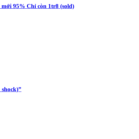
mới 95% Chỉ còn 1tr8 (sold)
á shock)”