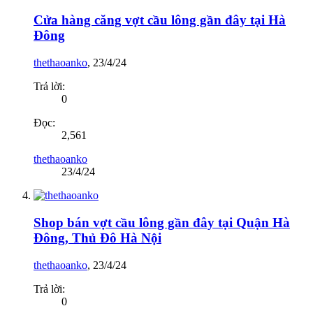
Cửa hàng căng vợt cầu lông gần đây tại Hà
Đông
thethaoanko
,
23/4/24
Trả lời:
0
Đọc:
2,561
thethaoanko
23/4/24
Shop bán vợt cầu lông gần đây tại Quận Hà
Đông, Thủ Đô Hà Nội
thethaoanko
,
23/4/24
Trả lời:
0