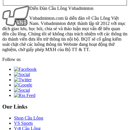
Diễn Đàn Cầu Lông Vnbadminton
Vnbadminton.com là diễn đàn về Cầu Lông Việt
Nam. Vnbadminton được thành lập từ 2012 với mục
đích giao lưu, học hỏi, chia sẻ và thảo luận mọi vấn đề liên quan
đến cầu lông. Chúng tôi sẽ không chịu trách nhiệm với các thông tin
do thành viên đưa lên trừ thông tin nội bộ. BQT sẽ cố gắng kiểm
soát chặt chẽ các luồng thông tin Website đang hoạt động thử
nghiệm, chờ giấy phép MXH của Bộ TT & TT.
Follow us
Our Links
Shop Cầu Lông
VS Sports
Vợt Cầu Lông