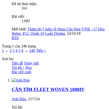
Đề tài thảo luận:
161
Bài viết:
1,681
Mới nhất:
Thăm dò ý kiến về Shop Cầu lông VNB - 17 Hòa
Hưng, P12, Quận 10
Luân Dương
,
24/10/18
RSS
Trang 1 của 246 trang
1
←
2
3
4
5
6
→
246
Tiếp >
Sort by:
Tiêu đề
Ngày gửi
Trả lời ↑
Đọc
Bài viết cuối
CẦN TÌM FLEET WOVEN 1000IV
Anh Đào
,
21/7/24
Trả lời: