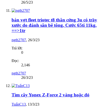
26/5/23
bán vợt fleet triotec t8 thân cứng 3u có trầy
xước do đánh sân bê tông. Cước 65ti 11kg.
==>1tr
ngth2707
,
26/3/23
Trả lời:
0
Đọc:
2,146
ngth2707
26/3/23
Tìm cây Yonex Z-Force 2 vàng hoặc đỏ
TuấnC13
,
13/3/23