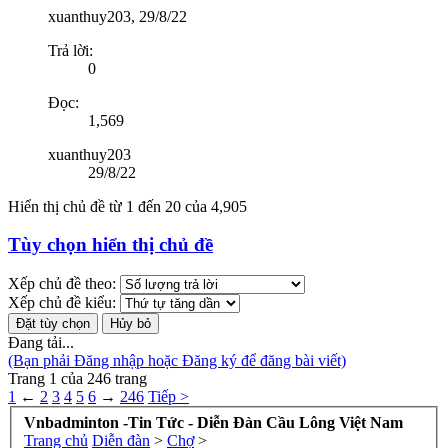
xuanthuy203
,
29/8/22
Trả lời:
0
Đọc:
1,569
xuanthuy203
29/8/22
Hiển thị chủ đề từ 1 đến 20 của 4,905
Tùy chọn hiển thị chủ đề
Xếp chủ đề theo:
Xếp chủ đề kiểu:
Đang tải...
(Bạn phải Đăng nhập hoặc Đăng ký để đăng bài viết)
Trang 1 của 246 trang
1
←
2
3
4
5
6
→
246
Tiếp >
Vnbadminton -Tin Tức - Diễn Đàn Cầu Lông Việt Nam
Trang chủ
Diễn đàn
>
Chợ
>