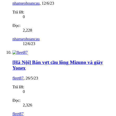
nhanseohoancau
,
12/6/23
Trả lời:
0
Đọc:
2,228
nhanseohoancau
12/6/23
[Hà Nội] Bán vợt cầu lông Mizuno và giày
Yonex
fleet87
,
26/5/23
Trả lời:
0
Đọc:
2,326
fleet87