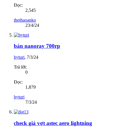
Đọc:
2,545
thethaoanko
23/4/24
bán nanoray 700rp
hyturi
,
7/3/24
Trả lời:
0
Đọc:
1,879
hyturi
7/3/24
check giá vợt astec aero lightning