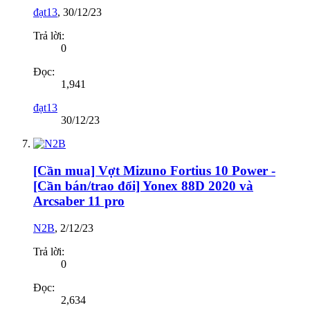
đạt13
,
30/12/23
Trả lời:
0
Đọc:
1,941
đạt13
30/12/23
[Cần mua] Vợt Mizuno Fortius 10 Power -
[Cần bán/trao đổi] Yonex 88D 2020 và
Arcsaber 11 pro
N2B
,
2/12/23
Trả lời:
0
Đọc:
2,634