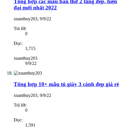
Tổng hợp các mẫu bàn thờ 2 tầng đẹp, hiện
đại mới nhất 2022
xuanthuy203
,
9/9/22
Trả lời:
0
Đọc:
1,715
xuanthuy203
9/9/22
Tổng hợp 10+ mẫu tủ giày 3 cánh đẹp giá rẻ
xuanthuy203
,
9/9/22
Trả lời:
0
Đọc:
1,591