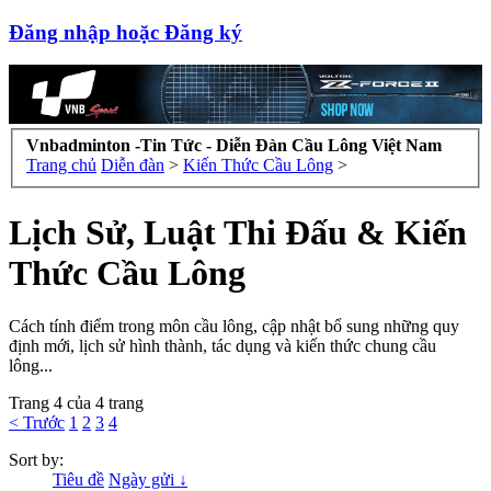
Đăng nhập hoặc Đăng ký
Vnbadminton -Tin Tức - Diễn Đàn Cầu Lông Việt Nam
Trang chủ
Diễn đàn
>
Kiến Thức Cầu Lông
>
Lịch Sử, Luật Thi Đấu & Kiến
Thức Cầu Lông
Cách tính điểm trong môn cầu lông, cập nhật bổ sung những quy
định mới, lịch sử hình thành, tác dụng và kiến thức chung cầu
lông...
Trang 4 của 4 trang
< Trước
1
2
3
4
Sort by:
Tiêu đề
Ngày gửi ↓