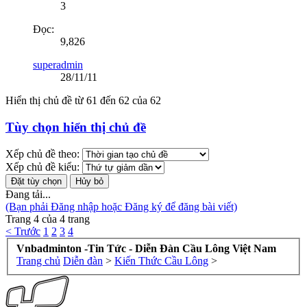
3
Đọc:
9,826
superadmin
28/11/11
Hiển thị chủ đề từ 61 đến 62 của 62
Tùy chọn hiển thị chủ đề
Xếp chủ đề theo:
Xếp chủ đề kiểu:
Đang tải...
(Bạn phải Đăng nhập hoặc Đăng ký để đăng bài viết)
Trang 4 của 4 trang
< Trước
1
2
3
4
Vnbadminton -Tin Tức - Diễn Đàn Cầu Lông Việt Nam
Trang chủ
Diễn đàn
>
Kiến Thức Cầu Lông
>