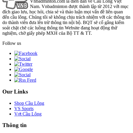
Vnbadminton.com là diễn đàn về Cầu Lông Việt
Nam. Vnbadminton được thành lập từ 2012 với mục
đích giao lưu, học hỏi, chia sẻ và thảo luận mọi vấn đề liên quan
đến cầu lông. Chúng tôi sẽ không chịu trách nhiệm với các thông tin
do thành viên đưa lên trừ thông tin nội bộ. BQT sẽ cố gắng kiểm
soát chặt chẽ các luồng thông tin Website đang hoạt động thử
nghiệm, chờ giấy phép MXH của Bộ TT & TT.
Follow us
Our Links
Shop Cầu Lông
VS Sports
Vợt Cầu Lông
Thông tin