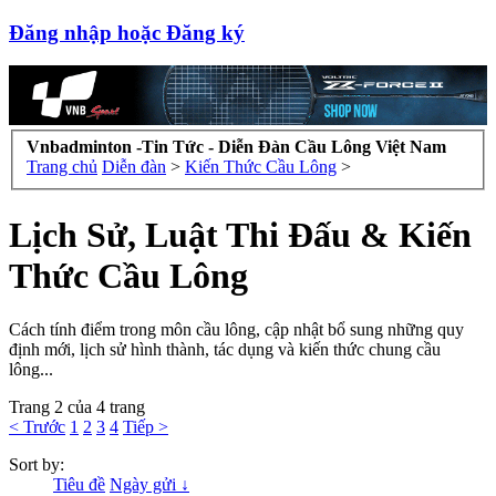
Đăng nhập hoặc Đăng ký
Vnbadminton -Tin Tức - Diễn Đàn Cầu Lông Việt Nam
Trang chủ
Diễn đàn
>
Kiến Thức Cầu Lông
>
Lịch Sử, Luật Thi Đấu & Kiến
Thức Cầu Lông
Cách tính điểm trong môn cầu lông, cập nhật bổ sung những quy
định mới, lịch sử hình thành, tác dụng và kiến thức chung cầu
lông...
Trang 2 của 4 trang
< Trước
1
2
3
4
Tiếp >
Sort by:
Tiêu đề
Ngày gửi ↓