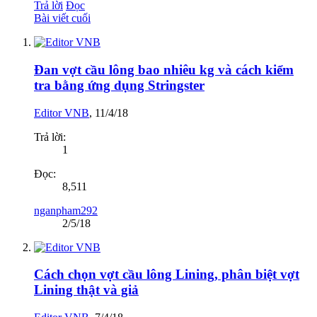
Trả lời
Đọc
Bài viết cuối
Đan vợt cầu lông bao nhiêu kg và cách kiểm
tra bằng ứng dụng Stringster
Editor VNB
,
11/4/18
Trả lời:
1
Đọc:
8,511
nganpham292
2/5/18
Cách chọn vợt cầu lông Lining, phân biệt vợt
Lining thật và giả