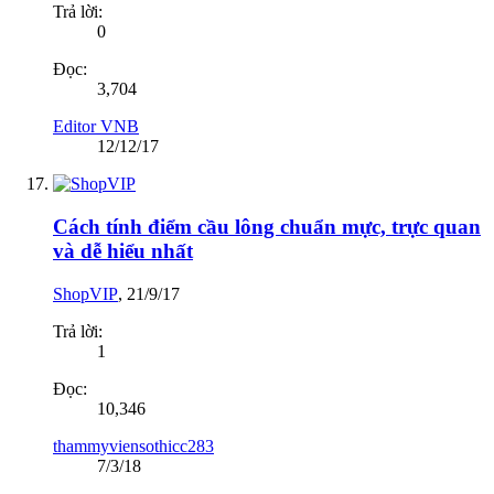
Trả lời:
0
Đọc:
3,704
Editor VNB
12/12/17
Cách tính điểm cầu lông chuẩn mực, trực quan
và dễ hiểu nhất
ShopVIP
,
21/9/17
Trả lời:
1
Đọc:
10,346
thammyviensothicc283
7/3/18