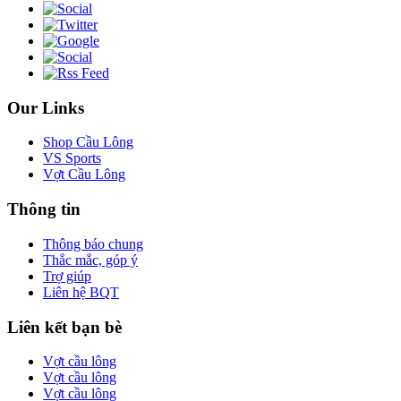
Our Links
Shop Cầu Lông
VS Sports
Vợt Cầu Lông
Thông tin
Thông báo chung
Thắc mắc, góp ý
Trợ giúp
Liên hệ BQT
Liên kết bạn bè
Vợt cầu lông
Vợt cầu lông
Vợt cầu lông