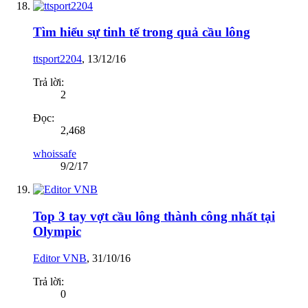
Tìm hiểu sự tinh tế trong quả cầu lông
ttsport2204
,
13/12/16
Trả lời:
2
Đọc:
2,468
whoissafe
9/2/17
Top 3 tay vợt cầu lông thành công nhất tại
Olympic
Editor VNB
,
31/10/16
Trả lời:
0