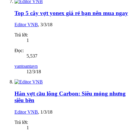
Top 5 cây vợt yonex giá rẻ bạn nên mua ngay
Editor VNB
,
3/3/18
Trả lời:
1
Đọc:
5,537
vantoantavn
12/3/18
Hàn vợt cầu lông Carbon: Siêu mỏng nhưng
siêu bền
Editor VNB
,
1/3/18
Trả lời:
1