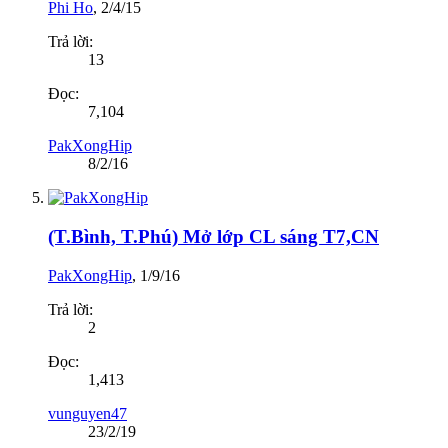
Phi Ho
,
2/4/15
Trả lời:
13
Đọc:
7,104
PakXongHip
8/2/16
(T.Bình, T.Phú) Mở lớp CL sáng T7,CN
PakXongHip
,
1/9/16
Trả lời:
2
Đọc:
1,413
vunguyen47
23/2/19