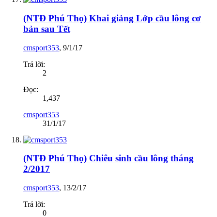
(NTĐ Phú Thọ) Khai giảng Lớp cầu lông cơ
bản sau Tết
cmsport353
,
9/1/17
Trả lời:
2
Đọc:
1,437
cmsport353
31/1/17
(NTĐ Phú Thọ) Chiêu sinh cầu lông tháng
2/2017
cmsport353
,
13/2/17
Trả lời:
0