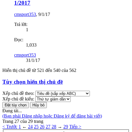
1/2017
cmsport353
,
9/1/17
Trả lời:
1
Đọc:
1,033
cmsport353
31/1/17
Hiển thị chủ đề từ 521 đến 540 của 562
Tùy chọn hiển thị chủ đề
Xếp chủ đề theo:
Xếp chủ đề kiểu:
Đang tải...
(Bạn phải Đăng nhập hoặc Đăng ký để đăng bài viết)
Trang 27 của 29 trang
< Trước
1
←
24
25
26
27
28
→
29
Tiếp >