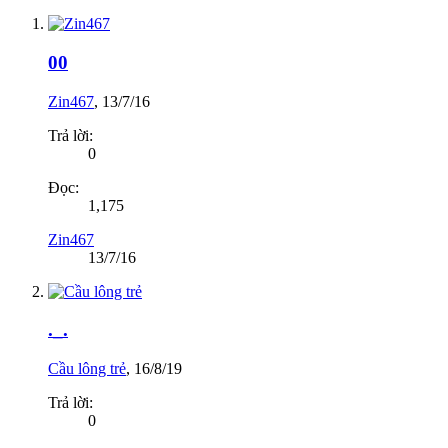
00
Zin467
,
13/7/16
Trả lời:
0
Đọc:
1,175
Zin467
13/7/16
._.
Cầu lông trẻ
,
16/8/19
Trả lời:
0