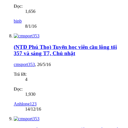
Đọc:
1,656
binb
8/1/16
(NTĐ Phú Thọ) Tuyển học viên cầu lông tối
357 và sáng T7, Chủ nhật
cmsport353
,
26/5/16
Trả lời:
4
Đọc:
1,930
Anhlong123
14/12/16