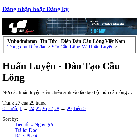
Đăng nhập hoặc Đăng ký
Vnbadminton -Tin Tức - Diễn Đàn Cầu Lông Việt Nam
Trang chủ
Diễn đàn
>
Sân Cầu Lông Và Huấn Luyện
>
Huấn Luyện - Đào Tạo Cầu
Lông
Nơi các huấn luyện viên chiêu sinh và đào tạo bộ môn cầu lông ...
Trang 27 của 29 trang
< Trước
1
←
24
25
26
27
28
→
29
Tiếp >
Sort by:
Tiêu đề ↓
Ngày gửi
Trả lời
Đọc
Bài viết cuối