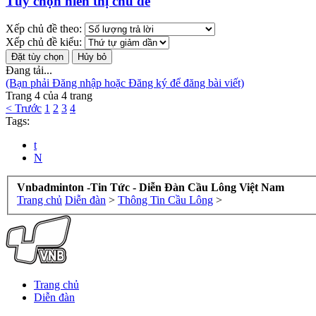
Tùy chọn hiển thị chủ đề
Xếp chủ đề theo:
Xếp chủ đề kiểu:
Đang tải...
(Bạn phải Đăng nhập hoặc Đăng ký để đăng bài viết)
Trang 4 của 4 trang
< Trước
1
2
3
4
Tags:
t
N
Vnbadminton -Tin Tức - Diễn Đàn Cầu Lông Việt Nam
Trang chủ
Diễn đàn
>
Thông Tin Cầu Lông
>
Trang chủ
Diễn đàn