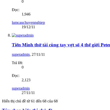
0
Đọc:
1,946
lumcauchuyennghiep
19/12/11
Tiến Minh thử tài cùng tay vợt số 4 thế giới Pet
superadmin
,
27/11/11
Trả lời:
0
Đọc:
2,123
superadmin
27/11/11
Hiển thị chủ đề từ 61 đến 68 của 68