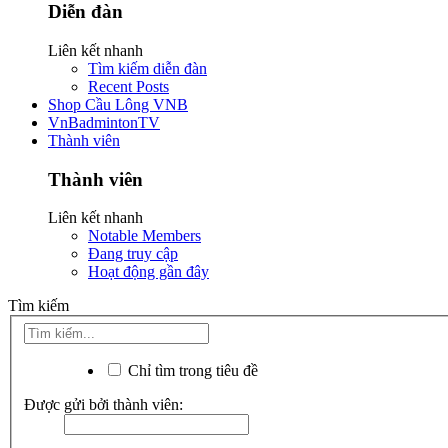
Diễn đàn
Liên kết nhanh
Tìm kiếm diễn đàn
Recent Posts
Shop Cầu Lông VNB
VnBadmintonTV
Thành viên
Thành viên
Liên kết nhanh
Notable Members
Đang truy cập
Hoạt động gần đây
Tìm kiếm
Chỉ tìm trong tiêu đề
Được gửi bởi thành viên: