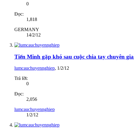
0
Đọc:
1,818
GERMANY
14/2/12
Tiến Minh gặp khó sau cuộc chia tay chuyên gi
lumcauchuyennghiep
,
1/2/12
Trả lời:
0
Đọc:
2,056
lumcauchuyennghiep
1/2/12