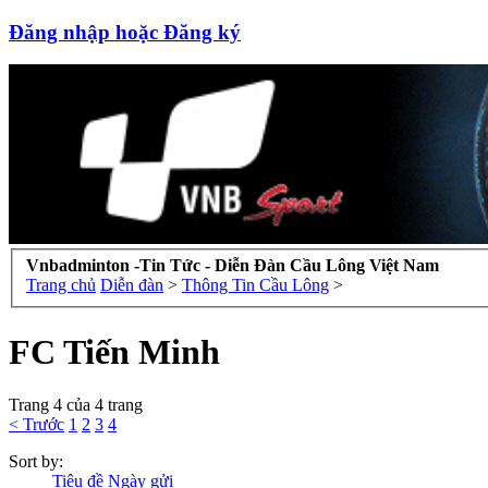
Đăng nhập hoặc Đăng ký
Vnbadminton -Tin Tức - Diễn Đàn Cầu Lông Việt Nam
Trang chủ
Diễn đàn
>
Thông Tin Cầu Lông
>
FC Tiến Minh
Trang 4 của 4 trang
< Trước
1
2
3
4
Sort by:
Tiêu đề
Ngày gửi