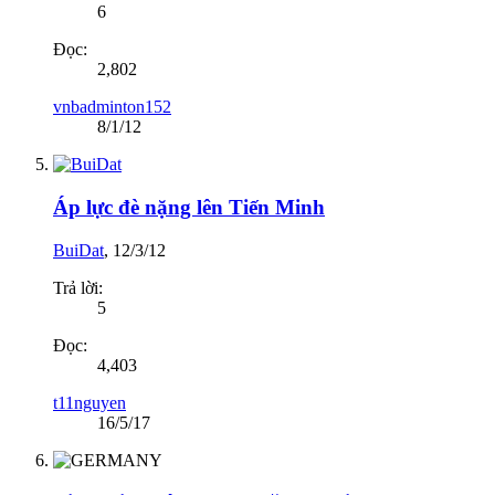
6
Đọc:
2,802
vnbadminton152
8/1/12
Áp lực đè nặng lên Tiến Minh
BuiDat
,
12/3/12
Trả lời:
5
Đọc:
4,403
t11nguyen
16/5/17