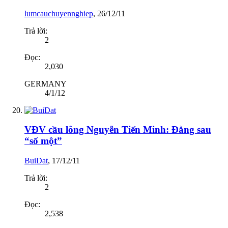
lumcauchuyennghiep
,
26/12/11
Trả lời:
2
Đọc:
2,030
GERMANY
4/1/12
VĐV cầu lông Nguyễn Tiến Minh: Đằng sau
“số một”
BuiDat
,
17/12/11
Trả lời:
2
Đọc:
2,538