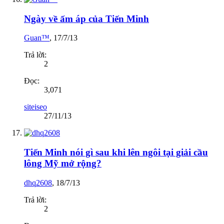
Ngày về ấm áp của Tiến Minh
Guan™
,
17/7/13
Trả lời:
2
Đọc:
3,071
siteiseo
27/11/13
Tiến Minh nói gì sau khi lên ngôi tại giải cầu
lông Mỹ mở rộng?
dhq2608
,
18/7/13
Trả lời:
2