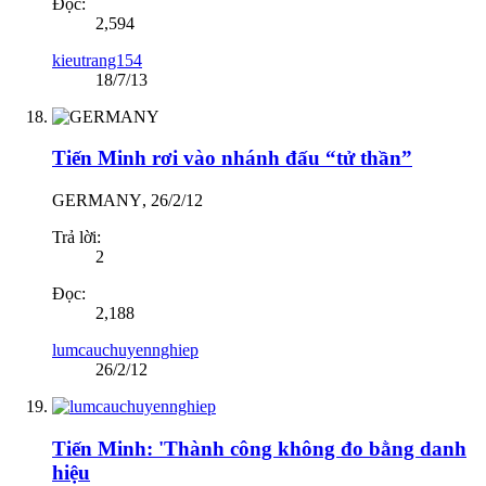
Đọc:
2,594
kieutrang154
18/7/13
Tiến Minh rơi vào nhánh đấu “tử thần”
GERMANY
,
26/2/12
Trả lời:
2
Đọc:
2,188
lumcauchuyennghiep
26/2/12
Tiến Minh: 'Thành công không đo bằng danh
hiệu