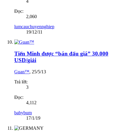
4
Đọc:
2,060
lumcauchuyennghiep
19/12/11
Tiến Minh được “bán đấu giá” 30.000
USD/giải
Guan™
,
25/5/13
Trả lời:
3
Đọc:
4,112
babybum
17/1/19