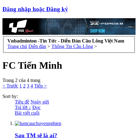
Đăng nhập hoặc Đăng ký
Vnbadminton -Tin Tức - Diễn Đàn Cầu Lông Việt Nam
Trang chủ
Diễn đàn
>
Thông Tin Cầu Lông
>
FC Tiến Minh
Trang 2 của 4 trang
< Trước
1
2
3
4
Tiếp >
Sort by:
Tiêu đề
Ngày gửi
Trả lời ↓
Đọc
Bài viết cuối
Sau TM sẽ là ai?