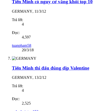
Tiến Minh có nguy cơ văng khỏi top 10
GERMANY
,
11/3/12
Trả lời:
4
Đọc:
4,597
tuanpham58
20/3/18
Tiến Minh thi đấu đúng dịp Valentine
GERMANY
,
13/2/12
Trả lời:
4
Đọc:
2,525