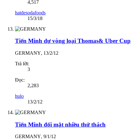
4,517
hatdesodafoods
15/3/18
Tiến Minh dự vòng loại Thomas& Uber Cup
GERMANY
,
13/2/12
Trả lời:
3
Đọc:
2,283
hulo
13/2/12
Tiến Minh đối mặt nhiều thử thách
GERMANY
,
9/1/12