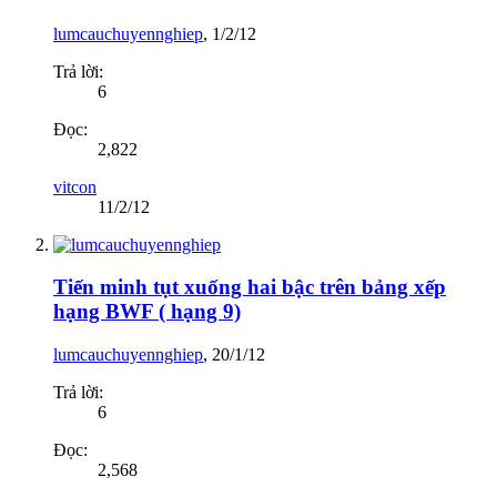
lumcauchuyennghiep
,
1/2/12
Trả lời:
6
Đọc:
2,822
vitcon
11/2/12
Tiến minh tụt xuống hai bậc trên bảng xếp
hạng BWF ( hạng 9)
lumcauchuyennghiep
,
20/1/12
Trả lời:
6
Đọc:
2,568