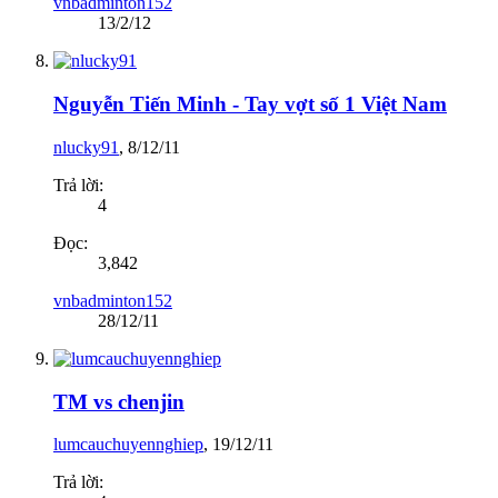
vnbadminton152
13/2/12
Nguyễn Tiến Minh - Tay vợt số 1 Việt Nam
nlucky91
,
8/12/11
Trả lời:
4
Đọc:
3,842
vnbadminton152
28/12/11
TM vs chenjin
lumcauchuyennghiep
,
19/12/11
Trả lời: