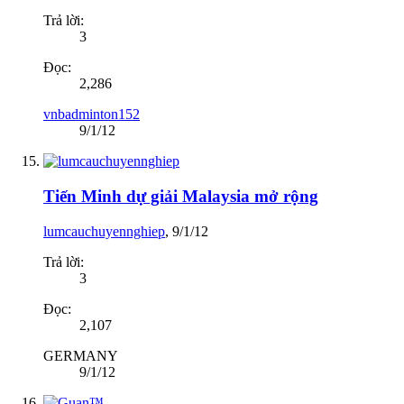
Trả lời:
3
Đọc:
2,286
vnbadminton152
9/1/12
Tiến Minh dự giải Malaysia mở rộng
lumcauchuyennghiep
,
9/1/12
Trả lời:
3
Đọc:
2,107
GERMANY
9/1/12