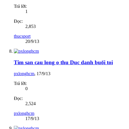
Trả lời:
1
Đọc:
2,853
thucsport
20/9/13
Tim san cau long o thu Duc danh buổi toi
pxlonghcm
,
17/9/13
Trả lời:
0
Đọc:
2,524
pxlonghcm
17/9/13