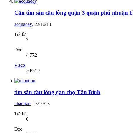
Cần tìm sân cầu lông quận 3 quận phú nhuận b
acquaday
,
22/10/13
Trả lời:
7
Đọc:
4,772
Visco
20/2/17
tìm sân cầu lông gần chợ Tân Bình
nhantran
,
13/10/13
Trả lời:
0
Đọc: