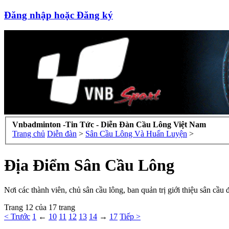
Đăng nhập hoặc Đăng ký
Vnbadminton -Tin Tức - Diễn Đàn Cầu Lông Việt Nam
Trang chủ
Diễn đàn
>
Sân Cầu Lông Và Huấn Luyện
>
Địa Điểm Sân Cầu Lông
Nơi các thành viên, chủ sân cầu lông, ban quản trị giới thiệu sân cầu đ
Trang 12 của 17 trang
< Trước
1
←
10
11
12
13
14
→
17
Tiếp >