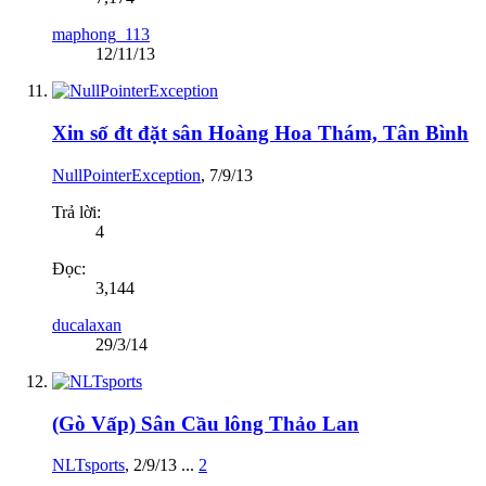
maphong_113
12/11/13
Xin số đt đặt sân Hoàng Hoa Thám, Tân Bình
NullPointerException
,
7/9/13
Trả lời:
4
Đọc:
3,144
ducalaxan
29/3/14
(Gò Vấp) Sân Cầu lông Thảo Lan
NLTsports
,
2/9/13
...
2