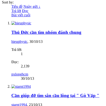
Sort by:
Tiêu đề
Ngày gửi ↓
Trả lời
Đọc
Bài viết cuối
Thủ Đức cần tìm nhóm đánh chung
hieuphysic
,
30/10/13
Trả lời:
1
Đọc:
2,139
pxlonghcm
30/10/13
Cần giúp đỡ tìm sân cầu lông tại " Gò Vấp "
starnt1994
,
23/10/13