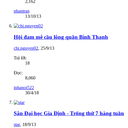
2,162
nhantran
13/10/13
Hội đam mê cầu lông quận Bình Thạnh
chi.nguyen02
,
25/9/13
Trả lời:
18
Đọc:
8,060
inhanoi522
30/4/18
Sân Đại học Gia Định - Trống thứ 7 hàng tuần
star
,
18/9/13