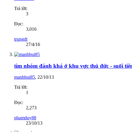
Trả lời:
3
Đọc:
3,016
trungdt
27/4/16
tìm nhóm đánh khá ở khu vực thủ đức - suối tiê
manhbui85
,
22/10/13
Trả lời:
1
Đọc:
2,273
phamduy88
23/10/13