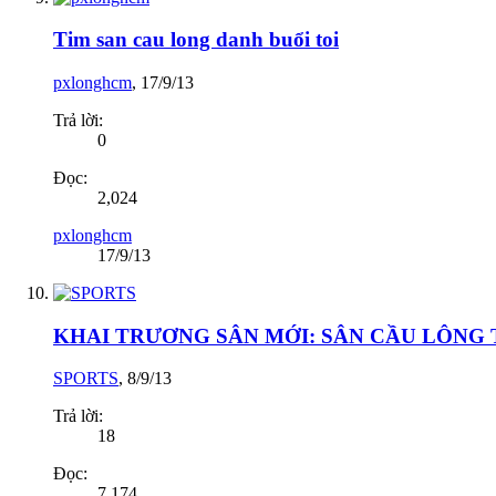
Tim san cau long danh buổi toi
pxlonghcm
,
17/9/13
Trả lời:
0
Đọc:
2,024
pxlonghcm
17/9/13
KHAI TRƯƠNG SÂN MỚI: SÂN CẦU LÔNG THÁ
SPORTS
,
8/9/13
Trả lời:
18
Đọc:
7,174