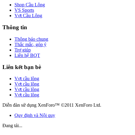
Shop Cầu Lông
VS Sports
Vợt Cầu Lông
Thông tin
Thông báo chung
Thắc mắc, góp ý
Trợ giúp
Liên hệ BQT
Liên kết bạn bè
Vợt cầu lông
Vợt cầu lông
Vợt cầu lông
Vợt cầu lông
Diễn đàn sử dụng XenForo™ ©2011 XenForo Ltd.
Quy định và Nội quy
Đang tải...