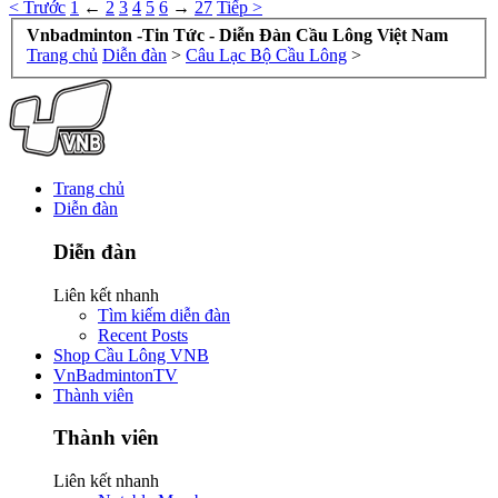
< Trước
1
←
2
3
4
5
6
→
27
Tiếp >
Vnbadminton -Tin Tức - Diễn Đàn Cầu Lông Việt Nam
Trang chủ
Diễn đàn
>
Câu Lạc Bộ Cầu Lông
>
Trang chủ
Diễn đàn
Diễn đàn
Liên kết nhanh
Tìm kiếm diễn đàn
Recent Posts
Shop Cầu Lông VNB
VnBadmintonTV
Thành viên
Thành viên
Liên kết nhanh