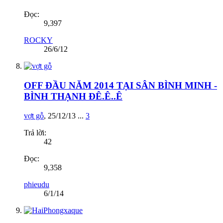
Đọc:
9,397
ROCKY
26/6/12
OFF ĐẦU NĂM 2014 TẠI SÂN BÌNH MINH -
BÌNH THẠNH ĐÊ.Ê..Ê
vợt gỗ
,
25/12/13
...
3
Trả lời:
42
Đọc:
9,358
phieudu
6/1/14