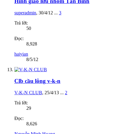
Hình giao lưu nhóm Tân Bình
superadmin
,
30/4/12
...
3
Trả lời:
50
Đọc:
8,928
haiyian
8/5/12
Clb cầu lông v-k-n
V-K-N CLUB
,
25/4/13
...
2
Trả lời:
29
Đọc:
8,626
Nguyễn Minh Hoang