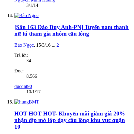
3/1/14
[Sân 163 Đào Duy Anh-PN] Tuyển nam thanh
nữ tú tham gia nhóm cầu lông
Bảo Ngọc
,
15/3/16
...
2
Trả lời:
34
Đọc:
8,566
ducdnt90
10/1/17
HOT HOT HOT- Khuyến mãi giảm giá 20%
nhận dịp mở lớp dạy cầu lông khu vực quận
10