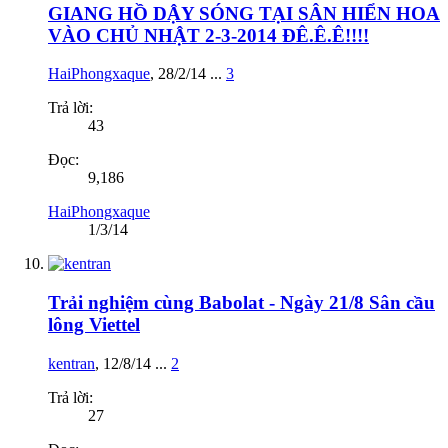
GIANG HỒ DẬY SÓNG TẠI SÂN HIỂN HOA
VÀO CHỦ NHẬT 2-3-2014 ĐÊ.Ê.Ê!!!!
HaiPhongxaque
,
28/2/14
...
3
Trả lời:
43
Đọc:
9,186
HaiPhongxaque
1/3/14
Trải nghiệm cùng Babolat - Ngày 21/8 Sân cầu
lông Viettel
kentran
,
12/8/14
...
2
Trả lời:
27