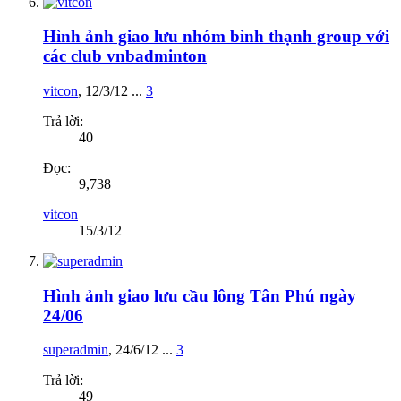
Hình ảnh giao lưu nhóm bình thạnh group với
các club vnbadminton
vitcon
,
12/3/12
...
3
Trả lời:
40
Đọc:
9,738
vitcon
15/3/12
Hình ảnh giao lưu cầu lông Tân Phú ngày
24/06
superadmin
,
24/6/12
...
3
Trả lời:
49