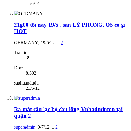
11/6/14
21g00 tối nay 19/5 , sân LÝ PHONG, Q5 có gì
HOT
GERMANY
,
19/5/12
...
2
Trả lời:
39
Đọc:
8,302
satthuandudu
23/5/12
Ra mắt câu lạc bộ cầu lông Vnbadminton tại
quận 2
superadmin
,
9/7/12
...
2