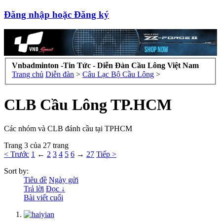
Đăng nhập hoặc Đăng ký
Vnbadminton -Tin Tức - Diễn Đàn Cầu Lông Việt Nam
Trang chủ
Diễn đàn
>
Câu Lạc Bộ Cầu Lông
>
CLB Cầu Lông TP.HCM
Các nhóm và CLB đánh cầu tại TPHCM
Trang 3 của 27 trang
< Trước
1
←
2
3
4
5
6
→
27
Tiếp >
Sort by:
Tiêu đề
Ngày gửi
Trả lời
Đọc ↓
Bài viết cuối