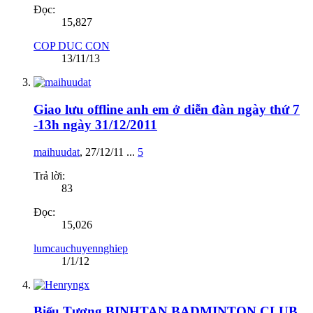
Đọc:
15,827
COP DUC CON
13/11/13
Giao lưu offline anh em ở diễn đàn ngày thứ 7
-13h ngày 31/12/2011
maihuudat
,
27/12/11
...
5
Trả lời:
83
Đọc:
15,026
lumcauchuyennghiep
1/1/12
Biểu Tượng BINHTAN BADMINTON CLUB