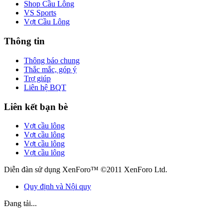
Shop Cầu Lông
VS Sports
Vợt Cầu Lông
Thông tin
Thông báo chung
Thắc mắc, góp ý
Trợ giúp
Liên hệ BQT
Liên kết bạn bè
Vợt cầu lông
Vợt cầu lông
Vợt cầu lông
Vợt cầu lông
Diễn đàn sử dụng XenForo™ ©2011 XenForo Ltd.
Quy định và Nội quy
Đang tải...