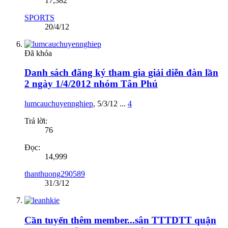
17,382
SPORTS
20/4/12
Đã khóa
Danh sách đăng ký tham gia giải diễn đàn lần
2 ngày 1/4/2012 nhóm Tân Phú
lumcauchuyennghiep
,
5/3/12
...
4
Trả lời:
76
Đọc:
14,999
thanthuong290589
31/3/12
Cần tuyển thêm member...sân TTTDTT quận