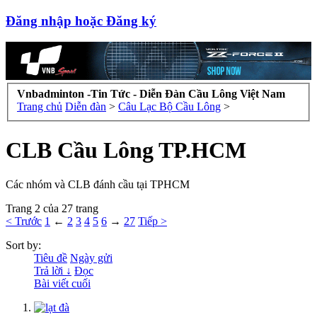
Đăng nhập hoặc Đăng ký
Vnbadminton -Tin Tức - Diễn Đàn Cầu Lông Việt Nam
Trang chủ
Diễn đàn
>
Câu Lạc Bộ Cầu Lông
>
CLB Cầu Lông TP.HCM
Các nhóm và CLB đánh cầu tại TPHCM
Trang 2 của 27 trang
< Trước
1
←
2
3
4
5
6
→
27
Tiếp >
Sort by:
Tiêu đề
Ngày gửi
Trả lời ↓
Đọc
Bài viết cuối