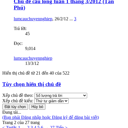
Chủ đề cầu lông tuần 1 tháng 3/2012 (Tân
Phú)
lumcauchuyennghiep
,
26/2/12
...
3
Trả lời:
45
Đọc:
9,014
lumcauchuyennghiep
13/3/12
Hiển thị chủ đề từ 21 đến 40 của 522
Tùy chọn hiển thị chủ đề
Xếp chủ đề theo:
Xếp chủ đề kiểu:
Đang tải...
(Bạn phải Đăng nhập hoặc Đăng ký để đăng bài viết)
Trang 2 của 27 trang
< Trước
1
←
2
3
4
5
6
→
27
Tiếp >