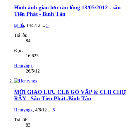
Hình ảnh giao lưu cầu lông 13/05/2012 - sân
Tiến Phát - Bình Tân
lạt đà
,
14/5/12
...
5
Trả lời:
84
Đọc:
16,625
Henryngx
26/5/12
MỜI GIAO LƯU CLB GÒ VẤP & CLB CHỢ
RẪY - Sân Tiến Phát .Bình Tân
Henryngx
,
4/6/12
...
5
Trả lời:
83