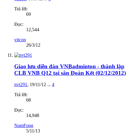
Trả lời:
69
Đọc:
12,544
vitcon
26/3/12
Giao lưu diễn đàn VNBadminton - thành lập
CLB VNB Q12 tại sân Đoàn Kết (02/12/2012)
nvt291
,
19/11/12
...
4
Trả lời:
68
Đọc:
14,948
NamFong
5/11/13