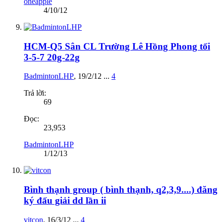
oneapple
4/10/12
HCM-Q5 Sân CL Trường Lê Hồng Phong tối
3-5-7 20g-22g
BadmintonLHP
,
19/2/12
...
4
Trả lời:
69
Đọc:
23,953
BadmintonLHP
1/12/13
Bình thạnh group ( bình thạnh, q2,3,9....) đăng
ký đấu giải dd lần ii
vitcon
,
16/3/12
...
4